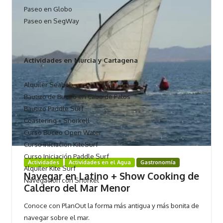
Paseo en Globo
Paseo en SegWay
Actividades en Murcia y Cartagena
Alquiler Seabob
Bautizo de Buceo en Cabo de Palos
Bautizo Paddle Surf
Coastering + Snorkell
Curso Buceo Open Water
Curso iniciación KiteSurf
Curso Iniciación Paddle Surf
Actividades
Actividades en el Agua
Gastronomía
Alquiler Kite Surf
Navegar en Latino + Show Cooking de
Navegación con Snorkel
Caldero del Mar Menor
Conoce con PlanOut la forma más antigua y más bonita de
navegar sobre el mar.