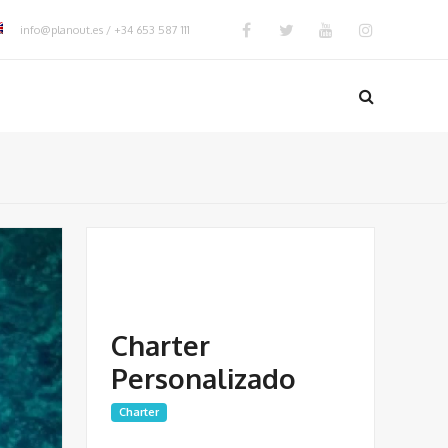
info@planout.es / +34 653 587 111
Charter
Personalizado
Charter