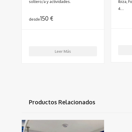
soltero/a y actividades.
Ibiza, 
4…
150
€
desde
Leer Más
Productos Relacionados