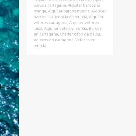
barcos cartagena
,
Alquiler barcos la
manga
,
Alquiler barcos murcia
,
Alquiler
barcos sin licencia en murcia
,
Alquiler
veleros cartagena
,
Alquiler veleros
ibiza
,
Alquiler veleros murcia
,
Barcos
en cartagena
,
Charter cabo de palos
,
Veleros en cartagena
,
Veleros en
murcia