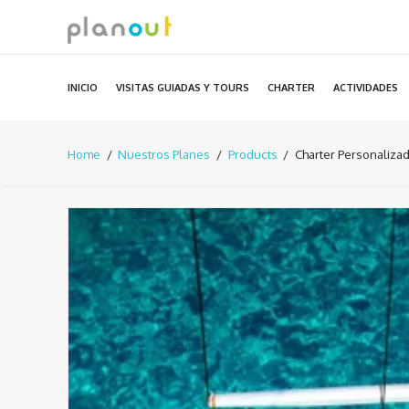
Ir
al
contenido
INICIO
VISITAS GUIADAS Y TOURS
CHARTER
ACTIVIDADES
Home
Nuestros Planes
Products
Charter Personaliza