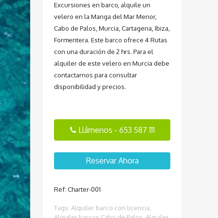
Excursiones en barco, alquile un
velero en la Manga del Mar Menor,
Cabo de Palos, Murcia, Cartagena, Ibiza,
Formentera. Este barco ofrece 4 Rutas
con una duración de 2 hrs. Para el
alquiler de este velero en Murcia debe
contactarnos para consultar
disponibilidad y precios.
Llámenos - 653 587 111
Reservar Ahora
Ref: Charter-001
Tags:
Alquiler barco con licencia
,
Alquiler barcos Cabo de Palos
,
Alquiler