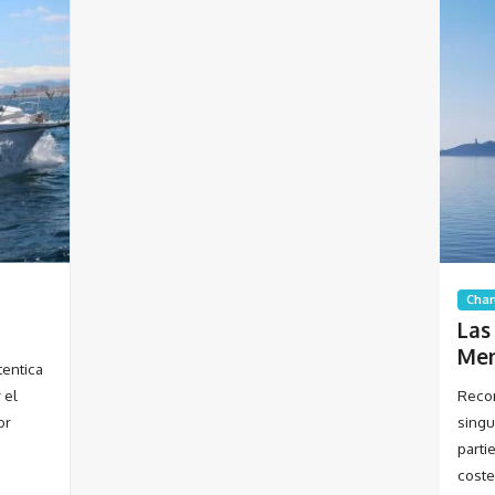
Char
Las
Me
tentica
 el
Recor
or
singu
parti
coste