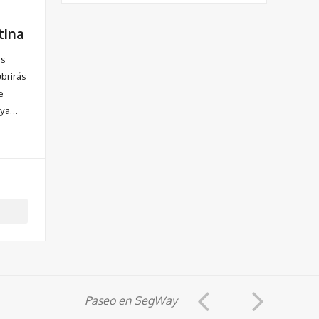
tina
es
brirás
e
laya…
Paseo en SegWay