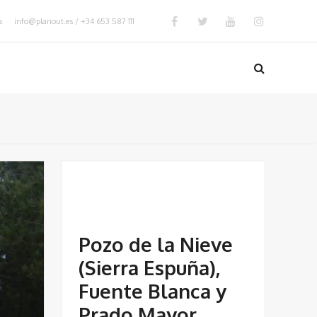
info@planout.es / +34 653 587 111
Pozo de la Nieve
(Sierra Espuña),
Fuente Blanca y
Prado Mayor