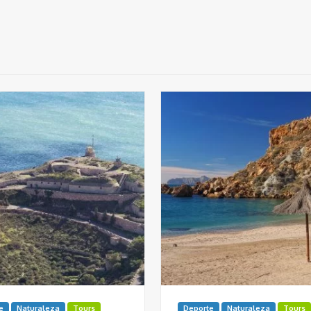
e
Naturaleza
Tours
Deporte
Naturaleza
Tours