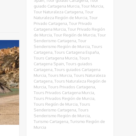
Spain
,
Tour guiado Cartagena
,
Tour
guiado Cartagena Murcia
,
Tour Murcia
,
Tour Naturaleza Cartagena
,
Tour
Naturaleza Región de Murcia
,
Tour
Privado Cartagena
,
Tour Privado
Cartagena Murcia
,
Tour Privado Región
de Murcia
,
Tour Región de Murcia
,
Tour
Senderismo Cartagena
,
Tour
Senderismo Región de Murcia
,
Tours
Cartagena
,
Tours Cartagena España
,
Tours Cartagena Murcia
,
Tours
Cartagena Spain
,
Tours guiados
Cartagena
,
Tours guiados Cartagena
Murcia
,
Tours Murcia
,
Tours Naturaleza
Cartagena
,
Tours Naturaleza Región de
Murcia
,
Tours Privados Cartagena
,
Tours Privados Cartagena Murcia
,
Tours Privados Región de Murcia
,
Tours Región de Murcia
,
Tours
Senderismo Cartagena
,
Tours
Senderismo Región de Murcia
,
Turismo Cartagena
,
Turismo Región de
Murcia