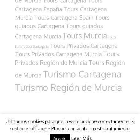
de Murcia
Tours Cartagena
Tours
Cartagena España
Tours Cartagena
Murcia
Tours Cartagena Spain
Tours
guiados Cartagena
Tours guiados
Tours Murcia
Cartagena Murcia
Tours
Tours Privados Cartagena
Naturaleza Cartagena
Tours
Tours Privados Cartagena Murcia
Privados Región de Murcia
Tours Región
Turismo Cartagena
de Murcia
Turismo Región de Murcia
Utilizamos cookies para que la web funcione correctamente. Si
continuas utilizando Planout consientes a este tratamiento.
COPYRIGHT 2021 - PLANOUT
- Diseño por
mimo
Leer Más
Acepto