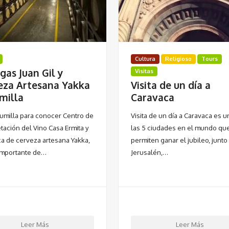
Cultura
Religioso
Tours
gas Juan Gil y
Visitas
eza Artesana Yakka
Visita de un dí­a a
milla
Caravaca
 Jumilla para conocer Centro de
Visita de un día a Caravaca es u
tación del Vino Casa Ermita y
las 5 ciudades en el mundo qu
ica de cerveza artesana Yakka,
permiten ganar el jubileo, junto
 importante de…
Jerusalén,…
Leer Más
Leer Más