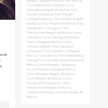
guiado Cartagena Murcia
,
Tour Murcia
,
Tour Naturaleza Cartagena
,
Tour
Naturaleza Región de Murcia
,
Tour
Privado Cartagena
,
Tour Privado
Cartagena Murcia
,
Tour Privado Región
de Murcia
,
Tour Región de Murcia
,
Tour
Senderismo Cartagena
,
Tour
Senderismo Región de Murcia
,
Tours
Cartagena
,
Tours Cartagena España
,
Tours Cartagena Murcia
,
Tours
Cartagena Spain
,
Tours guiados
Cartagena
,
Tours guiados Cartagena
na de
Murcia
,
Tours Murcia
,
Tours Naturaleza
Cartagena
,
Tours Naturaleza Región de
e
Murcia
,
Tours Privados Cartagena
,
 a
Tours Privados Cartagena Murcia
,
Tours Privados Región de Murcia
,
Tours Región de Murcia
,
Tours
Senderismo Cartagena
,
Tours
Senderismo Región de Murcia
,
Turismo Cartagena
,
Turismo Región de
Murcia