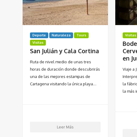
Deporte
Naturaleza
Tours
Visitas
Bode
Visitas
San Julián y Cala Cortina
Cerv
en Ju
Ruta de nivel medio de unas tres
horas de duración donde descubrirás
Viaje a
una de las mejores estampas de
Interpre
Cartagena visitando la única playa…
la fábr
la más
Leer Más