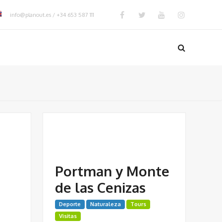
info@planout.es / +34 653 587 111
Portman y Monte
de las Cenizas
Deporte
Naturaleza
Tours
Visitas