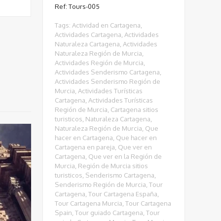
Ref: Tours-005
Tags:
Actividad en Cartagena
,
Actividades Cartagena
,
Actividades
Naturaleza Cartagena
,
Actividades
Naturaleza Región de Murcia
,
Actividades Región de Murcia
,
Actividades Senderismo Cartagena
,
Actividades Senderismo Región de
Murcia
,
Actividades Turísticas
Cartagena
,
Actividades Turísticas
Región de Murcia
,
Cartagena sitios
turisticos
,
Naturaleza Cartagena
,
Naturaleza Región de Murcia
,
Que
hacer en Cartagena
,
Que hacer en
Cartagena en pareja
,
Que ver en
Cartagena
,
Que ver en la Región de
Murcia
,
Región de Murcia sitios
turisticos
,
Senderismo Cartagena
,
Senderismo Región de Murcia
,
Tour
Cartagena
,
Tour Cartagena España
,
Tour Cartagena Murcia
,
Tour Cartagena
Spain
,
Tour guiado Cartagena
,
Tour