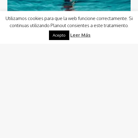
Utilizamos cookies para que la web funcione correctamente. Si
continuas utilizando Planout consientes a este tratamiento.
Leer Más
Acepto
Actividades
Actividades en el Agua
Naturaleza
Navegación con Snorkel
40
€
p/p