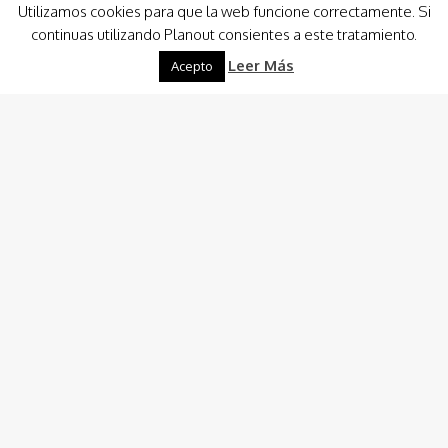
Utilizamos cookies para que la web funcione correctamente. Si
continuas utilizando Planout consientes a este tratamiento.
Leer Más
Acepto
Cultura
Gastronomía
Tours
Visitas
Fábrica Cerveza Artesana Yakka en
Murcia