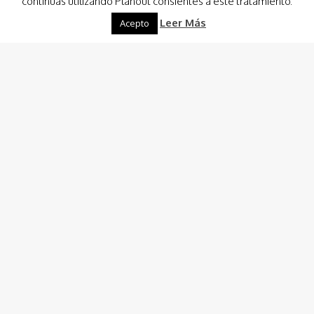
continuas utilizando Planout consientes a este tratamiento.
Leer Más
Acepto
Cultura
Visitas
Visitas Guiadas
Casa de la Fortuna – Cartagena