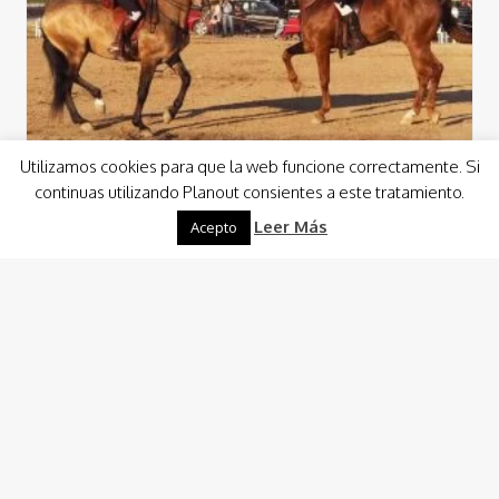
Utilizamos cookies para que la web funcione correctamente. Si
continuas utilizando Planout consientes a este tratamiento.
Leer Más
Acepto
Gastronomía
Naturaleza
Tours
Visitas
Andalusian Horse Show
Podremos disfrutar de un espectáculo ecuestre de unos
45 minutos, en el cual, se incluirán: doma clásica,
caballerizas, baile flamenco con caballos y…