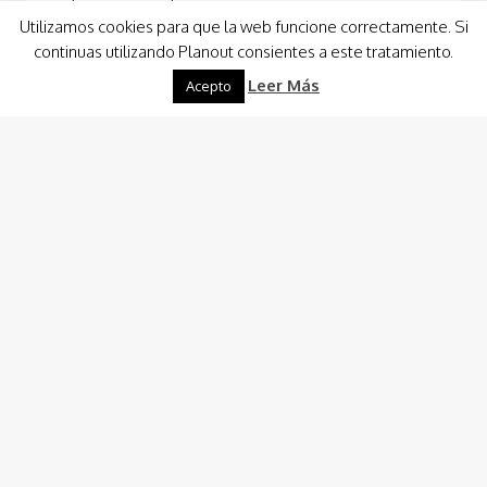
Llegaremos al Centro de Visitantes de Lorca, y comenzará
Utilizamos cookies para que la web funcione correctamente. Si
nuestra visita al centro histórico,…
continuas utilizando Planout consientes a este tratamiento.
Leer Más
Acepto
Leer Más