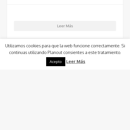
Leer Más
Utilizamos cookies para que la web funcione correctamente. Si
continuas utilizando Planout consientes a este tratamiento.
Leer Más
Acepto
Alquiler de Barcos
Barco Planout Experience
Charter Personalizado
Charter Costa Cálida, Ibiza y Formentera
Alquiler y asesoramiento embarcaciones
Capitán y tripulación para alquiler de barcos