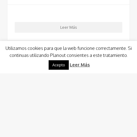
Leer Más
Utilizamos cookies para que la web funcione correctamente. Si
continuas utilizando Planout consientes a este tratamiento.
Leer Más
Acepto
Alquiler de Barcos
Barco Planout Experience
Charter Personalizado
Charter Costa Cálida, Ibiza y Formentera
Alquiler y asesoramiento embarcaciones
Capitán y tripulación para alquiler de barcos