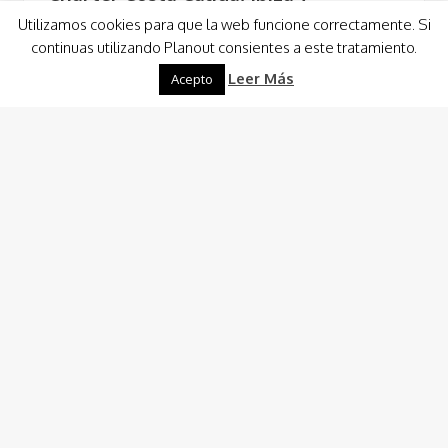
Formentera
Utilizamos cookies para que la web funcione correctamente. Si
continuas utilizando Planout consientes a este tratamiento.
Alquila un barco, velero o catamarán con su propio
capitán o tripulación y disfruta del viaje más alucinante
Leer Más
Acepto
que puedas hacer, llega a…
Leer Más