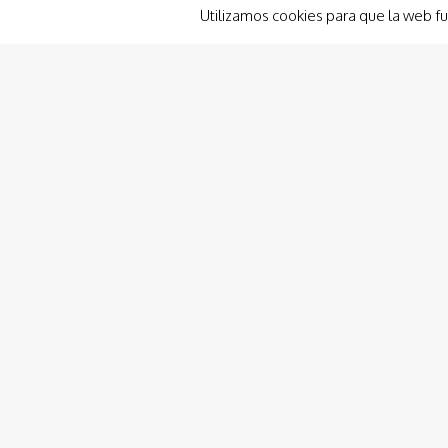
Utilizamos cookies para que la web fu
Eventos
Animaciones para Eventos
Desde una recepción nupcial en un astillero hasta un
evento customizado en un hangar para aviones, por
ejemplo, disfrutamos de la oportunidad de…
Leer Más