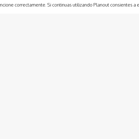
ncione correctamente. Si continuas utilizando Planout consientes a 
Eventos
Eventos Infantiles
Una de nuestras especialidades, es el diseño de
grandes eventos para los más pequeños. Si está
buscando celebrar un compromiso, un cumpleaños,
o…
Leer Más