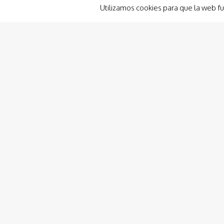
soltera y cualquier cosa que se pueda imaginar.…
Utilizamos cookies para que la web fu
1.700
€
desde
Leer Más