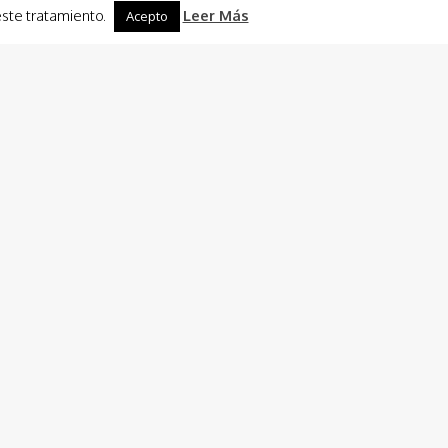
este tratamiento.
Leer Más
Acepto
Charter
Barco Planout Experience
Alquiler de Barco, Velero ó catamarán para fiestas de
grupo, despedids de soltero/a y actividades.
150
€
desde
Leer Más