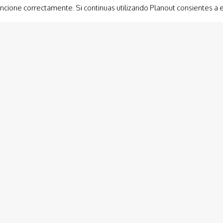
ncione correctamente. Si continuas utilizando Planout consientes a 
Charter
Alquiler y asesoramiento
embarcaciones
Nuestra experiencia nos precede, somos amantes del
mar y nos encanta navegar tanto a vela como a motor.
Es por esto que nos…
Leer Más